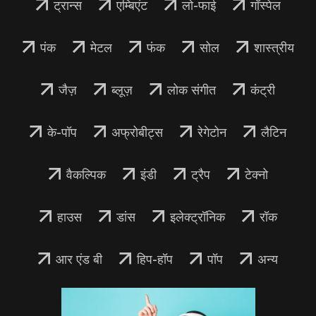
ट्रान्स
एम्बिएंट
लो-फाई
गॉस्पेल
पंक
मेटल
फंक
सोल
शास्त्रीय
जैज़
ब्लूज़
लोक संगीत
कंट्री
के-पॉप
अफ्रोबीट्स
रेगेटोन
लैटिन
वैकल्पिक
इंडी
ट्रैप
टेक्नो
हाउस
डांस
इलेक्ट्रॉनिक
रॉक
आर एंड बी
हिप-हॉप
पॉप
अन्य