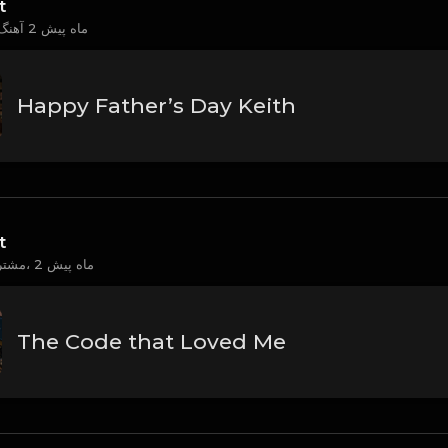
t
2 ماه پیش
آهنگ جدید آپلود کرد
Happy Father’s Day Keith
t
2 ماه پیش
مشترک |کاربر| ترانه،
The Code that Loved Me