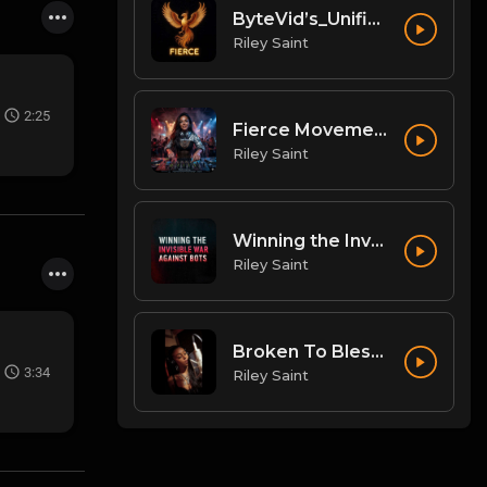
ByteVid’s_Unified_Digital_Nation_for_Creators
Riley Saint
2:25
Fierce Movement
Riley Saint
Winning the Invisible War Against Bots
Riley Saint
Broken To Blessing
3:34
Riley Saint