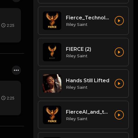
Fierce_Technologies_Radical_Business_Ecosystem
Riley Saint
2:25
FIERCE (2)
Riley Saint
Hands Still Lifted
Riley Saint
2:25
FierceAI_and_the_Unified_Content_Workflow
Riley Saint