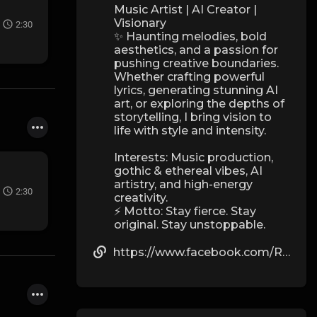
Music Artist | AI Creator |
Visionary
2:30
✨ Haunting melodies, bold
aesthetics, and a passion for
pushing creative boundaries.
Whether crafting powerful
lyrics, generating stunning AI
art, or exploring the depths of
storytelling, I bring vision to
life with style and intensity.
Interests: Music production,
gothic & ethereal vibes, AI
artistry, and high-energy
2:30
creativity.
⚡ Motto: Stay fierce. Stay
original. Stay unstoppable.
https://www.facebook.com/RileySaintArt