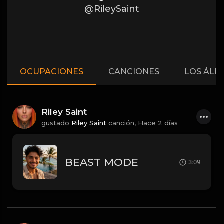
@RileySaint
OCUPACIONES
CANCIONES
LOS ÁLB
Riley Saint
gustado
Riley Saint
canción,
Hace 2 días
BEAST MODE
3:09