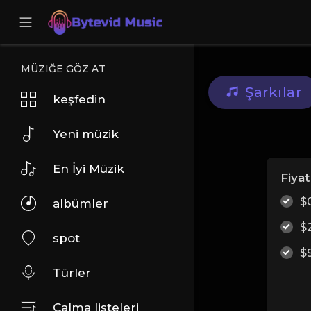
MÜZIĞE GÖZ AT
Şarkılar
keşfedin
Yeni müzik
En İyi Müzik
Fiyat
$
albümler
$
spot
$
Türler
Çalma listeleri