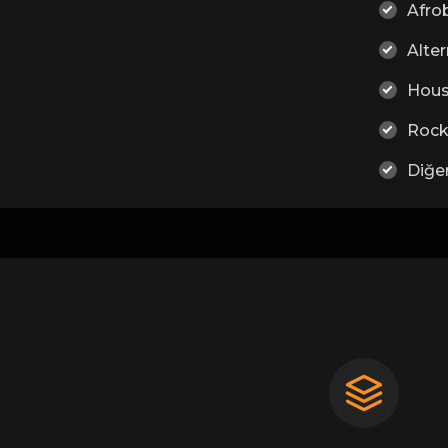
Afro
Alter
Hou
Roc
Diğe