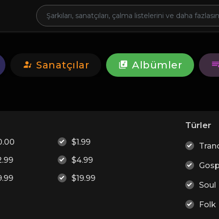
Sanatçılar
Albümler
Türler
0.00
$1.99
Tran
2.99
$4.99
Gosp
9.99
$19.99
Soul
Folk