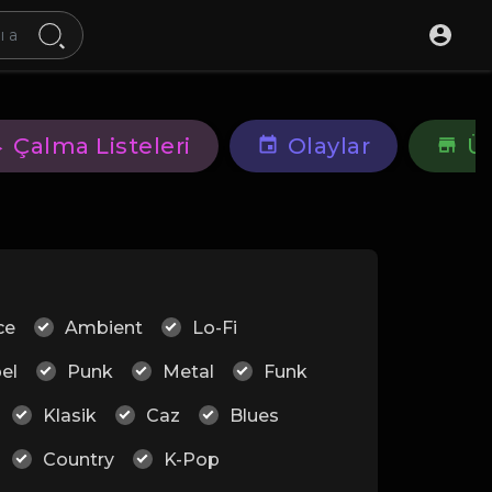
Çalma Listeleri
Olaylar
Ü
ce
Ambient
Lo-Fi
el
Punk
Metal
Funk
Klasik
Caz
Blues
Country
K-Pop