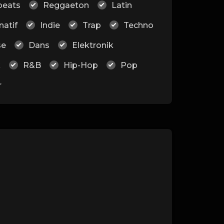
beats
Reggaeton
Latin
natif
Indie
Trap
Techno
se
Dans
Elektronik
k
R&B
Hip-Hop
Pop
r