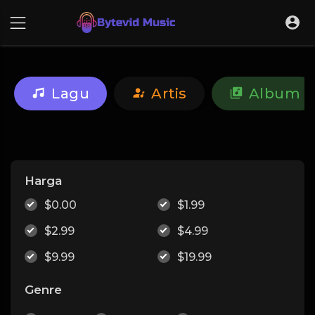
Lagu
Artis
Album
Harga
$0.00
$1.99
$2.99
$4.99
$9.99
$19.99
Genre