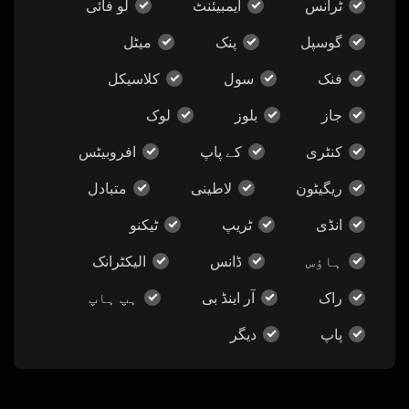
ٹرانس
ایمبیئنٹ
لو فائی
گوسپل
پنک
میٹل
فنک
سول
کلاسیکل
جاز
بلوز
لوک
کنٹری
کے پاپ
افروبیٹس
ریگیٹون
لاطینی
متبادل
انڈی
ٹریپ
ٹیکنو
ہاؤس
ڈانس
الیکٹرانک
راک
آر اینڈ بی
ہپ ہاپ
پاپ
دیگر