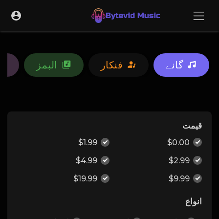
گانے
فنکار
البمز
قیمت
$1.99
$0.00
$4.99
$2.99
$19.99
$9.99
انواع